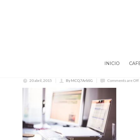
INICIO
CAF
20 abril, 2015
By MCQ7ArbSG
Comments are Off