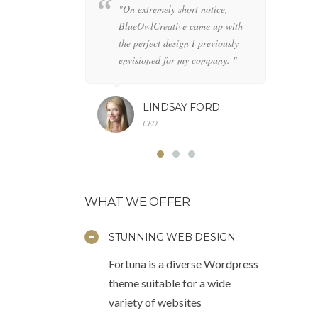
"On extremely short notice,
"W
BlueOwlCreative came up with
lo
the perfect design I previously
de
envisioned for my company. "
an
LINDSAY FORD
CEO
WHAT WE OFFER
STUNNING WEB DESIGN
Fortuna is a diverse Wordpress
theme suitable for a wide
variety of websites