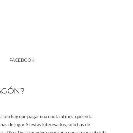
O
FACEBOOK
AGÓN?
 solo hay que pagar una cuota al mes, que en la
nas de jugar. Si estas interesados, solo has de
nta Directiva, y puedes empezar a pasarte por el club,