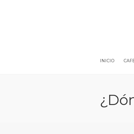
INICIO
CAF
¿Dón