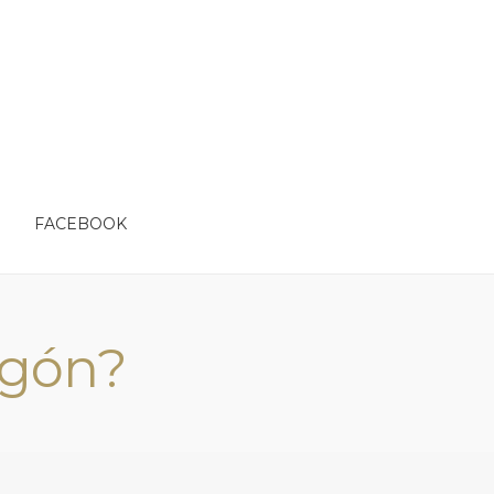
O
FACEBOOK
agón?