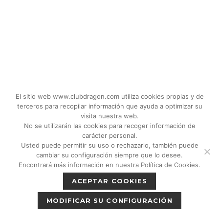
El sitio web www.clubdragon.com utiliza cookies propias y de
terceros para recopilar información que ayuda a optimizar su
visita nuestra web.
No se utilizarán las cookies para recoger información de
carácter personal.
Usted puede permitir su uso o rechazarlo, también puede
© 2018 - 2026 CLUB DRAGON MADRID |
cambiar su configuración siempre que lo desee.
C/Don Quijote, 5 Semisotano. Madrid (28020)
Encontrará más información en nuestra Política de Cookies.
|
Política de privacidad
|
Política de cookies
ACEPTAR COOKIES
|
Aviso legal
MODIFICAR SU CONFIGURACIÓN