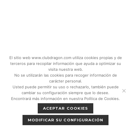
El sitio web www.clubdragon.com utiliza cookies propias y de
terceros para recopilar información que ayuda a optimizar su
visita nuestra web.
No se utilizarán las cookies para recoger información de
carácter personal.
Usted puede permitir su uso o rechazarlo, también puede
© 2018 - 2026 CLUB DRAGON MADRID |
cambiar su configuración siempre que lo desee.
C/Don Quijote, 5 Semisotano. Madrid (28020)
Encontrará más información en nuestra Política de Cookies.
|
Política de privacidad
|
Política de cookies
ACEPTAR COOKIES
|
Aviso legal
MODIFICAR SU CONFIGURACIÓN