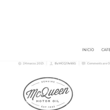
INICIO
CAF
24 marzo, 2015
By MCQ7ArbSG
Comments are O