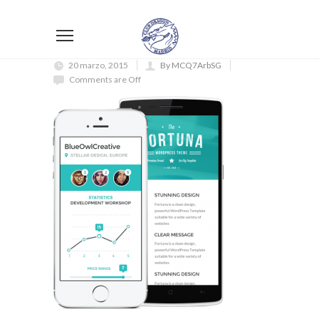
20 marzo, 2015
By MCQ7ArbSG
Comments are Off