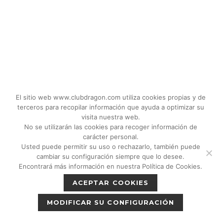
El sitio web www.clubdragon.com utiliza cookies propias y de
terceros para recopilar información que ayuda a optimizar su
visita nuestra web.
No se utilizarán las cookies para recoger información de
carácter personal.
Usted puede permitir su uso o rechazarlo, también puede
© 2018 - 2026 CLUB DRAGON MADRID |
cambiar su configuración siempre que lo desee.
C/Don Quijote, 5 Semisotano. Madrid (28020)
Encontrará más información en nuestra Política de Cookies.
|
Política de privacidad
|
Política de cookies
ACEPTAR COOKIES
|
Aviso legal
MODIFICAR SU CONFIGURACIÓN