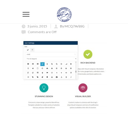
3 junio, 2015
By MCQ7ArbSG
Comments are Off