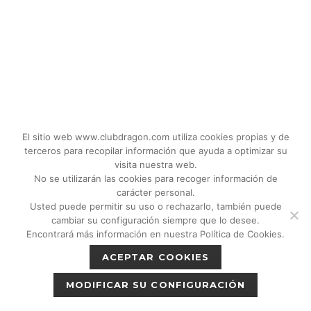
El sitio web www.clubdragon.com utiliza cookies propias y de
terceros para recopilar información que ayuda a optimizar su
visita nuestra web.
No se utilizarán las cookies para recoger información de
carácter personal.
Usted puede permitir su uso o rechazarlo, también puede
© 2018 - 2026 CLUB DRAGON MADRID |
cambiar su configuración siempre que lo desee.
C/Don Quijote, 5 Semisotano. Madrid (28020)
Encontrará más información en nuestra Política de Cookies.
|
Política de privacidad
|
Política de cookies
ACEPTAR COOKIES
|
Aviso legal
MODIFICAR SU CONFIGURACIÓN