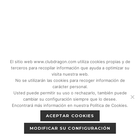
El sitio web www.clubdragon.com utiliza cookies propias y de
terceros para recopilar información que ayuda a optimizar su
visita nuestra web.
No se utilizarán las cookies para recoger información de
carácter personal.
Usted puede permitir su uso o rechazarlo, también puede
© 2018 - 2026 CLUB DRAGON MADRID |
cambiar su configuración siempre que lo desee.
C/Don Quijote, 5 Semisotano. Madrid (28020)
Encontrará más información en nuestra Política de Cookies.
|
Política de privacidad
|
Política de cookies
ACEPTAR COOKIES
|
Aviso legal
MODIFICAR SU CONFIGURACIÓN