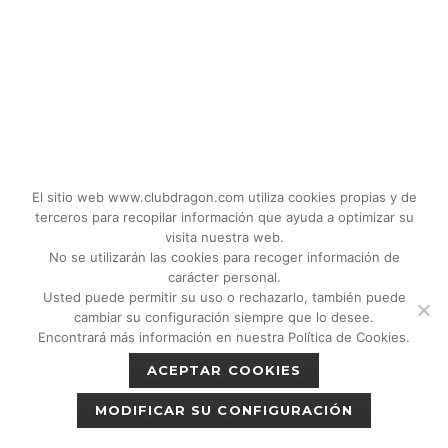
El sitio web www.clubdragon.com utiliza cookies propias y de
terceros para recopilar información que ayuda a optimizar su
visita nuestra web.
No se utilizarán las cookies para recoger información de
carácter personal.
Usted puede permitir su uso o rechazarlo, también puede
© 2018 - 2026 CLUB DRAGON MADRID |
cambiar su configuración siempre que lo desee.
C/Don Quijote, 5 Semisotano. Madrid (28020)
Encontrará más información en nuestra Política de Cookies.
|
Política de privacidad
|
Política de cookies
ACEPTAR COOKIES
|
Aviso legal
MODIFICAR SU CONFIGURACIÓN