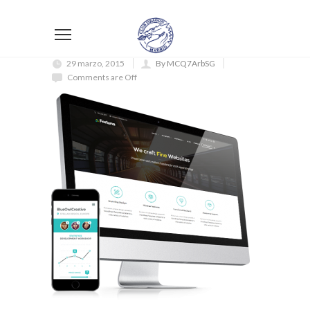
29 marzo, 2015
By MCQ7ArbSG
Comments are Off