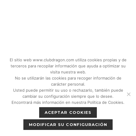
El sitio web www.clubdragon.com utiliza cookies propias y de
terceros para recopilar información que ayuda a optimizar su
visita nuestra web.
No se utilizarán las cookies para recoger información de
carácter personal.
Usted puede permitir su uso o rechazarlo, también puede
© 2018 - 2026 CLUB DRAGON MADRID |
cambiar su configuración siempre que lo desee.
C/Don Quijote, 5 Semisotano. Madrid (28020)
Encontrará más información en nuestra Política de Cookies.
|
Política de privacidad
|
Política de cookies
ACEPTAR COOKIES
|
Aviso legal
MODIFICAR SU CONFIGURACIÓN