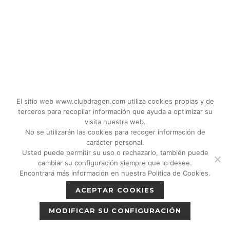
El sitio web www.clubdragon.com utiliza cookies propias y de
terceros para recopilar información que ayuda a optimizar su
visita nuestra web.
No se utilizarán las cookies para recoger información de
carácter personal.
Usted puede permitir su uso o rechazarlo, también puede
© 2018 - 2026 CLUB DRAGON MADRID |
cambiar su configuración siempre que lo desee.
C/Don Quijote, 5 Semisotano. Madrid (28020)
Encontrará más información en nuestra Política de Cookies.
|
Política de privacidad
|
Política de cookies
ACEPTAR COOKIES
|
Aviso legal
MODIFICAR SU CONFIGURACIÓN