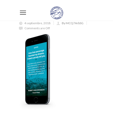
4 septiembre, 2018
By MCQ7ArbSG
Comments are Off