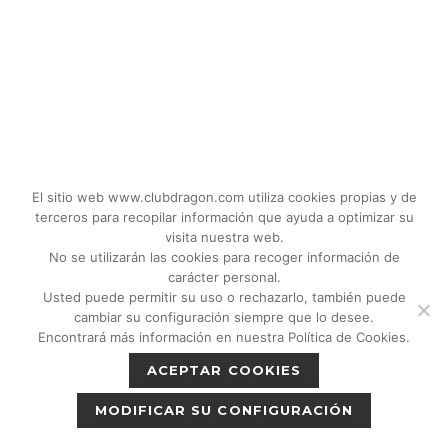
El sitio web www.clubdragon.com utiliza cookies propias y de
terceros para recopilar información que ayuda a optimizar su
visita nuestra web.
No se utilizarán las cookies para recoger información de
carácter personal.
Usted puede permitir su uso o rechazarlo, también puede
© 2018 - 2026 CLUB DRAGON MADRID |
cambiar su configuración siempre que lo desee.
C/Don Quijote, 5 Semisotano. Madrid (28020)
Encontrará más información en nuestra Política de Cookies.
|
Política de privacidad
|
Política de cookies
ACEPTAR COOKIES
|
Aviso legal
MODIFICAR SU CONFIGURACIÓN