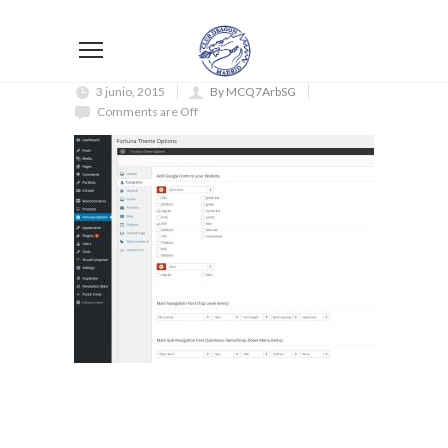
3 junio, 2015
By MCQ7ArbSG
Comments are Off