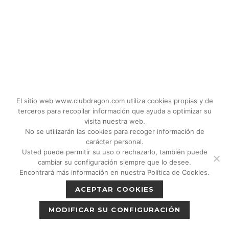
El sitio web www.clubdragon.com utiliza cookies propias y de
terceros para recopilar información que ayuda a optimizar su
visita nuestra web.
No se utilizarán las cookies para recoger información de
carácter personal.
Usted puede permitir su uso o rechazarlo, también puede
© 2018 - 2026 CLUB DRAGON MADRID |
cambiar su configuración siempre que lo desee.
C/Don Quijote, 5 Semisotano. Madrid (28020)
Encontrará más información en nuestra Política de Cookies.
|
Política de privacidad
|
Política de cookies
ACEPTAR COOKIES
|
Aviso legal
MODIFICAR SU CONFIGURACIÓN