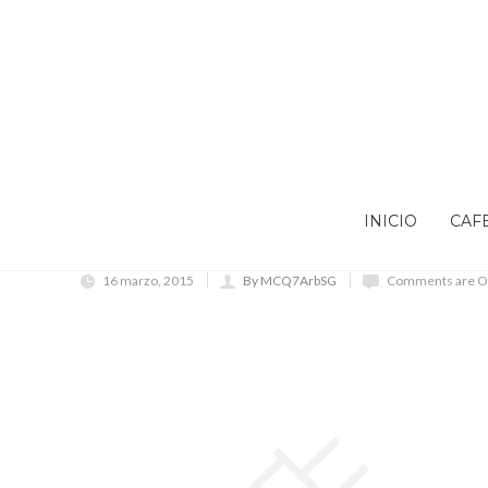
INICIO
CAF
16 marzo, 2015
By MCQ7ArbSG
Comments are O