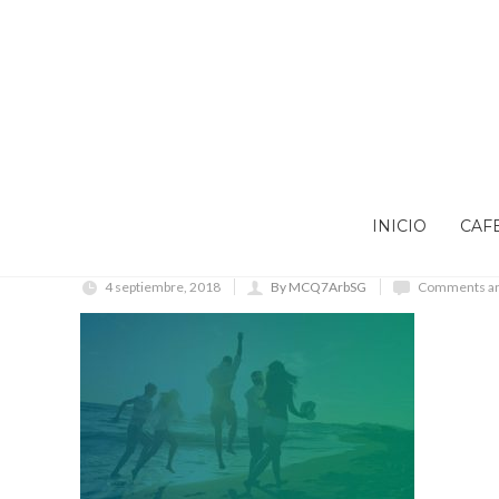
INICIO
CAF
4 septiembre, 2018
By MCQ7ArbSG
Comments ar