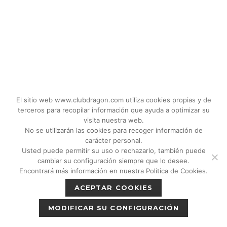
El sitio web www.clubdragon.com utiliza cookies propias y de
terceros para recopilar información que ayuda a optimizar su
visita nuestra web.
No se utilizarán las cookies para recoger información de
carácter personal.
Usted puede permitir su uso o rechazarlo, también puede
© 2018 - 2026 CLUB DRAGON MADRID |
cambiar su configuración siempre que lo desee.
C/Don Quijote, 5 Semisotano. Madrid (28020)
Encontrará más información en nuestra Política de Cookies.
|
Política de privacidad
|
Política de cookies
ACEPTAR COOKIES
|
Aviso legal
MODIFICAR SU CONFIGURACIÓN