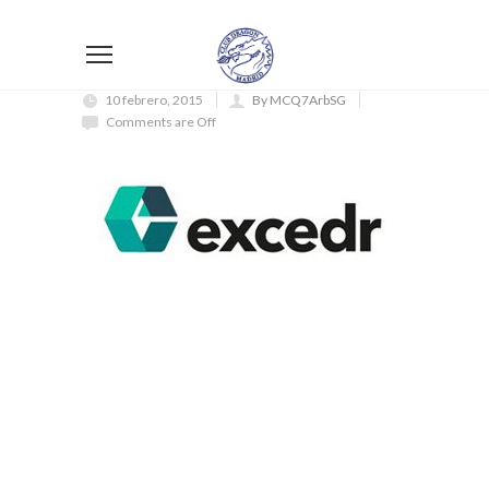
10 febrero, 2015
By MCQ7ArbSG
Comments are Off