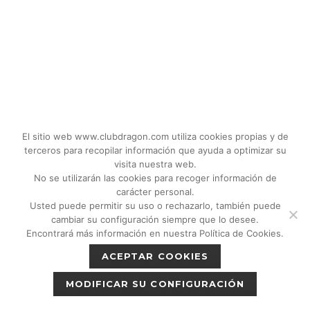
El sitio web www.clubdragon.com utiliza cookies propias y de
terceros para recopilar información que ayuda a optimizar su
visita nuestra web.
No se utilizarán las cookies para recoger información de
carácter personal.
Usted puede permitir su uso o rechazarlo, también puede
© 2018 - 2026 CLUB DRAGON MADRID |
cambiar su configuración siempre que lo desee.
C/Don Quijote, 5 Semisotano. Madrid (28020)
Encontrará más información en nuestra Política de Cookies.
|
Política de privacidad
|
Política de cookies
ACEPTAR COOKIES
|
Aviso legal
MODIFICAR SU CONFIGURACIÓN