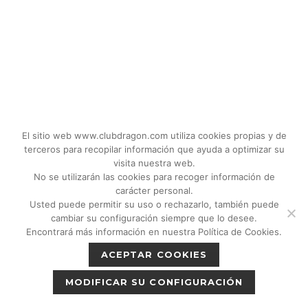
El sitio web www.clubdragon.com utiliza cookies propias y de
terceros para recopilar información que ayuda a optimizar su
visita nuestra web.
No se utilizarán las cookies para recoger información de
carácter personal.
Usted puede permitir su uso o rechazarlo, también puede
© 2018 - 2026 CLUB DRAGON MADRID |
cambiar su configuración siempre que lo desee.
C/Don Quijote, 5 Semisotano. Madrid (28020)
Encontrará más información en nuestra Política de Cookies.
|
Política de privacidad
|
Política de cookies
ACEPTAR COOKIES
|
Aviso legal
MODIFICAR SU CONFIGURACIÓN