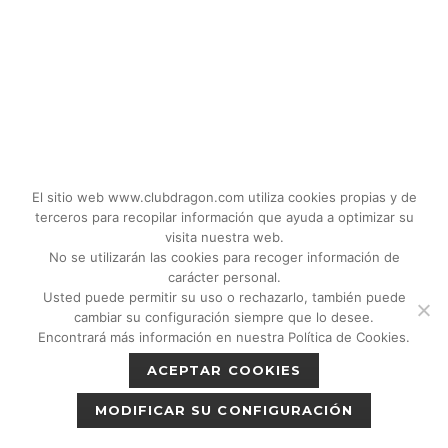
El sitio web www.clubdragon.com utiliza cookies propias y de
terceros para recopilar información que ayuda a optimizar su
visita nuestra web.
No se utilizarán las cookies para recoger información de
carácter personal.
Usted puede permitir su uso o rechazarlo, también puede
© 2018 - 2026 CLUB DRAGON MADRID |
cambiar su configuración siempre que lo desee.
C/Don Quijote, 5 Semisotano. Madrid (28020)
Encontrará más información en nuestra Política de Cookies.
|
Política de privacidad
|
Política de cookies
ACEPTAR COOKIES
|
Aviso legal
MODIFICAR SU CONFIGURACIÓN