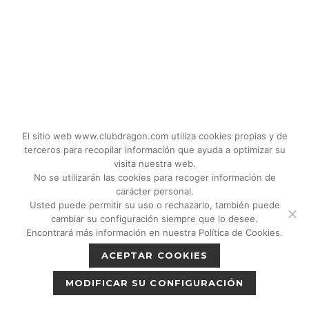
El sitio web www.clubdragon.com utiliza cookies propias y de
terceros para recopilar información que ayuda a optimizar su
visita nuestra web.
No se utilizarán las cookies para recoger información de
carácter personal.
Usted puede permitir su uso o rechazarlo, también puede
© 2018 - 2026 CLUB DRAGON MADRID |
cambiar su configuración siempre que lo desee.
C/Don Quijote, 5 Semisotano. Madrid (28020)
Encontrará más información en nuestra Política de Cookies.
|
Política de privacidad
|
Política de cookies
ACEPTAR COOKIES
|
Aviso legal
MODIFICAR SU CONFIGURACIÓN