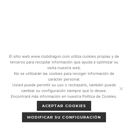
El sitio web www.clubdragon.com utiliza cookies propias y de
terceros para recopilar información que ayuda a optimizar su
visita nuestra web.
No se utilizarán las cookies para recoger información de
carácter personal.
Usted puede permitir su uso o rechazarlo, también puede
© 2018 - 2026 CLUB DRAGON MADRID |
cambiar su configuración siempre que lo desee.
C/Don Quijote, 5 Semisotano. Madrid (28020)
Encontrará más información en nuestra Política de Cookies.
|
Política de privacidad
|
Política de cookies
ACEPTAR COOKIES
|
Aviso legal
MODIFICAR SU CONFIGURACIÓN